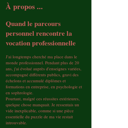
À propos ...
​Quand le parcours
personnel rencontre la
vocation professionnelle
J'ai longtemps cherché ma place dans le
monde professionnel. Pendant plus de 20
ans, j'ai évolué auprès d'enseignes variées,
accompagné différents publics, gravi des
échelons et accumulé diplômes et
formations en entreprise, en psychologie et
en sophrologie.
Pourtant, malgré ces réussites extérieures,
quelque chose manquait. Je ressentais un
vide inexplicable, comme si une pièce
essentielle du puzzle de ma vie restait
introuvable.