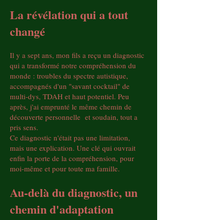
La révélation qui a tout
changé
Il y a sept ans, mon fils a reçu un diagnostic
qui a transformé notre compréhension du
monde : troubles du spectre autistique,
accompagnés d'un "savant cocktail" de
multi-dys, TDAH et haut potentiel. Peu
après, j'ai emprunté le même chemin de
découverte personnelle et soudain, tout a
pris sens.
Ce diagnostic n'était pas une limitation,
mais une explication. Une clé qui ouvrait
enfin la porte de la compréhension, pour
moi-même et pour toute ma famille.
Au-delà du diagnostic, un
chemin d'adaptation