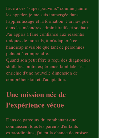
Face à ces "super pouvoirs" comme j'aime
les appeler, je me suis immergée dans
l'apprentissage et la formation. J'ai navigué
dans les méandres administratifs et sociaux.
J'ai appris à faire confiance aux ressentis
uniques de mon fils, à m'adapter à ce
handicap invisible que tant de personnes
peinent à comprendre.
Quand son petit frère a reçu des diagnostics
similaires, notre expérience familiale s'est
enrichie d'une nouvelle dimension de
compréhension et d'adaptation.
Une mission née de
l'expérience vécue
Dans ce parcours du combattant que
connaissent tous les parents d'enfants
extraordinaires, j'ai eu la chance de croiser