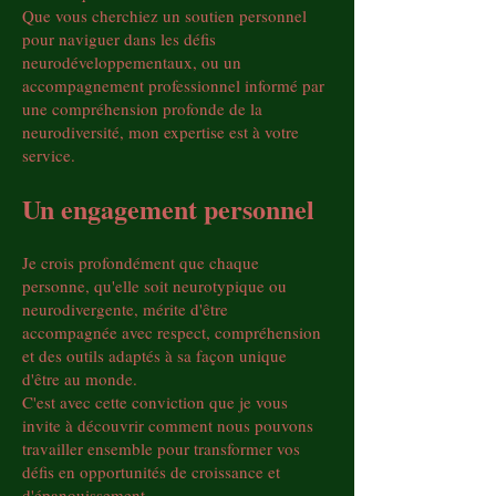
Que vous cherchiez un soutien personnel
pour naviguer dans les défis
neurodéveloppementaux, ou un
accompagnement professionnel informé par
une compréhension profonde de la
neurodiversité, mon expertise est à votre
service.
Un engagement personnel
Je crois profondément que chaque
personne, qu'elle soit neurotypique ou
neurodivergente, mérite d'être
accompagnée avec respect, compréhension
et des outils adaptés à sa façon unique
d'être au monde.
C'est avec cette conviction que je vous
invite à découvrir comment nous pouvons
travailler ensemble pour transformer vos
défis en opportunités de croissance et
d'épanouissement.