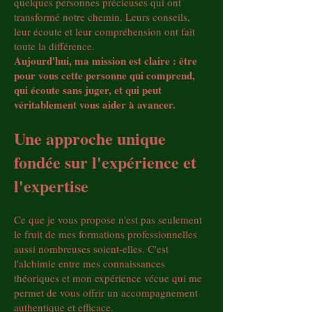
quelques personnes précieuses qui ont
transformé notre chemin. Leurs conseils,
leur écoute et leur compréhension ont fait
toute la différence.
Aujourd'hui, ma mission est claire : être
pour vous cette personne qui comprend,
qui écoute sans juger, et qui peut
véritablement vous aider à avancer.
Une approche unique
fondée sur l'expérience et
l'expertise
Ce que je vous propose n'est pas seulement
le fruit de mes formations professionnelles
aussi nombreuses soient-elles. C'est
l'alchimie entre mes connaissances
théoriques et mon expérience vécue qui me
permet de vous offrir un accompagnement
authentique et efficace.